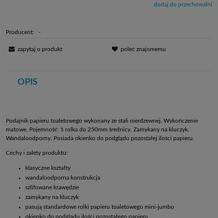
dodaj do przechowalni
Producent:
-
zapytaj o produkt
poleć znajomemu
OPIS
Podajnik papieru toaletowego wykonany ze stali nierdzewnej. Wykończenie
matowe. Pojemność: 1 rolka do 250mm średnicy. Zamykany na kluczyk.
Wandaloodporny. Posiada okienko do podglądu pozostałej ilości papieru.
Cechy i zalety produktu:
klasyczne kształty
wandaloodporna konstrukcja
szlifowane krawędzie
zamykany na kluczyk
pasują standardowe rolki papieru toaletowego mini-jumbo
okienko do podglądu ilości pozostałego papieru