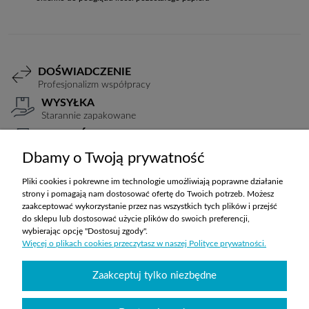
DOŚWIADCZENIE
Profesjonalizm współpracy
WYSYŁKA
Starannie zapakowane
PŁATNOŚCI
Elastyczne warunki
Dbamy o Twoją prywatność
TRANSPORT
Koszty ustalane indywidualnie
Pliki cookies i pokrewne im technologie umożliwiają poprawne działanie
strony i pomagają nam dostosować ofertę do Twoich potrzeb. Możesz
zaakceptować wykorzystanie przez nas wszystkich tych plików i przejść
do sklepu lub dostosować użycie plików do swoich preferencji,
ZAKUPY
wybierając opcję "Dostosuj zgody".
Więcej o plikach cookies przeczytasz w naszej Polityce prywatności.
POMOC
Zaakceptuj tylko niezbędne
MOJE KONTO