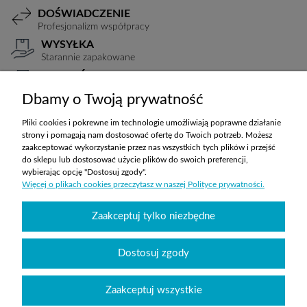
DOŚWIADCZENIE
Profesjonalizm współpracy
WYSYŁKA
Starannie zapakowane
PŁATNOŚCI
Elastyczne warunki
Dbamy o Twoją prywatność
TRANSPORT
Koszty ustalane indywidualnie
Pliki cookies i pokrewne im technologie umożliwiają poprawne działanie
strony i pomagają nam dostosować ofertę do Twoich potrzeb. Możesz
zaakceptować wykorzystanie przez nas wszystkich tych plików i przejść
do sklepu lub dostosować użycie plików do swoich preferencji,
ZAKUPY
wybierając opcję "Dostosuj zgody".
Więcej o plikach cookies przeczytasz w naszej Polityce prywatności.
POMOC
Zaakceptuj tylko niezbędne
MOJE KONTO
Dostosuj zgody
INFORMACJE
Zaakceptuj wszystkie