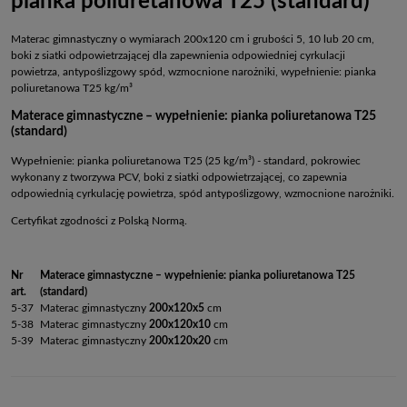
pianka poliuretanowa T25 (standard)
Materac gimnastyczny o wymiarach 200x120 cm i grubości 5, 10 lub 20 cm,
boki z siatki odpowietrzającej dla zapewnienia odpowiedniej cyrkulacji
powietrza, antypoślizgowy spód, wzmocnione narożniki, wypełnienie: pianka
poliuretanowa T25 kg/m³
Materace gimnastyczne – wypełnienie: pianka poliuretanowa T25
(standard)
Wypełnienie: pianka poliuretanowa T25 (25 kg/m³) - standard, pokrowiec
wykonany z tworzywa PCV, boki z siatki odpowietrzającej, co zapewnia
odpowiednią cyrkulację powietrza, spód antypoślizgowy, wzmocnione narożniki.
Certyfikat zgodności z Polską Normą.
Nr
Materace gimnastyczne – wypełnienie: pianka poliuretanowa T25
art.
(standard)
5-37
Materac gimnastyczny
200x120x5
cm
5-38
Materac gimnastyczny
200x120x10
cm
5-39
Materac gimnastyczny
200x120x20
cm