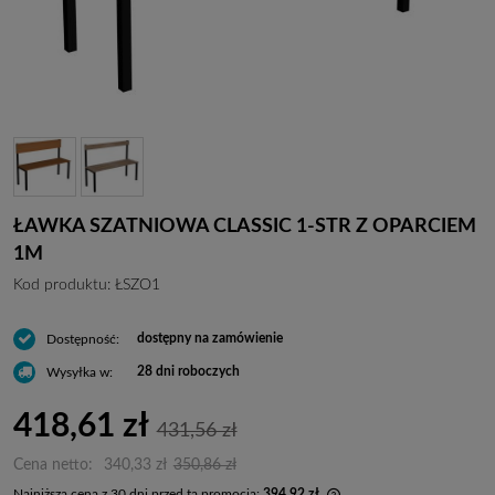
ŁAWKA SZATNIOWA CLASSIC 1-STR Z OPARCIEM
1M
Kod produktu:
ŁSZO1
dostępny na zamówienie
Dostępność:
28 dni roboczych
Wysyłka w:
418,61 zł
431,56 zł
Cena netto:
340,33 zł
350,86 zł
Najniższa cena z 30 dni przed tą promocją:
394,92 zł