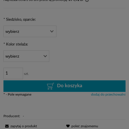
Jeżeli produkt jest spr
dni, wyświetlana jest n
momentu, kiedy produkt
*
Siedzisko, oparcie:
sprzedaży.
*
Kolor stelaża:
szt.
Do koszyka
*
- Pole wymagane
dodaj do przechowalni
Producent:
-
zapytaj o produkt
poleć znajomemu