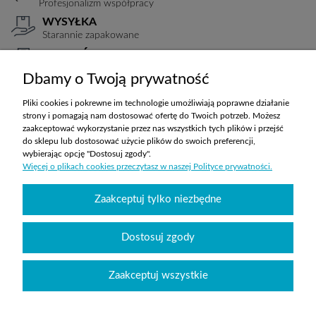
Profesjonalizm współpracy
WYSYŁKA
Starannie zapakowane
PŁATNOŚCI
Elastyczne warunki
Dbamy o Twoją prywatność
TRANSPORT
Koszty ustalane indywidualnie
Pliki cookies i pokrewne im technologie umożliwiają poprawne działanie
strony i pomagają nam dostosować ofertę do Twoich potrzeb. Możesz
zaakceptować wykorzystanie przez nas wszystkich tych plików i przejść
do sklepu lub dostosować użycie plików do swoich preferencji,
ZAKUPY
wybierając opcję "Dostosuj zgody".
Więcej o plikach cookies przeczytasz w naszej Polityce prywatności.
POMOC
Zaakceptuj tylko niezbędne
MOJE KONTO
Dostosuj zgody
INFORMACJE
Zaakceptuj wszystkie
Wyposażenie szkół sklepabcwyposazenia.pl
|
handlowy@abcwyposazenia.pl
|
Tel:
91 307 91 00
| Johna Baildona 24C lok. 25 | NIP: 6342856894 | REGON: