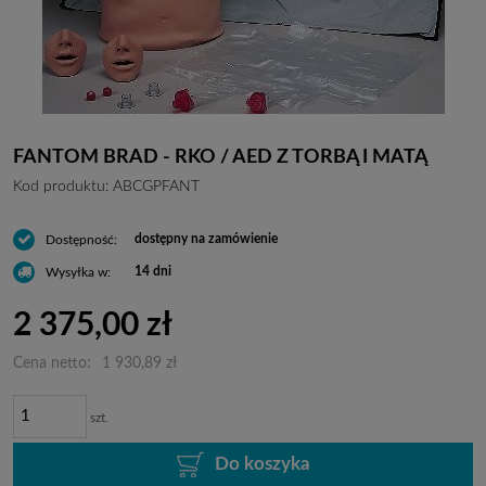
FANTOM BRAD - RKO / AED Z TORBĄ I MATĄ
Kod produktu:
ABCGPFANT
dostępny na zamówienie
Dostępność:
14 dni
Wysyłka w:
2 375,00 zł
Cena netto:
1 930,89 zł
szt.
Do koszyka