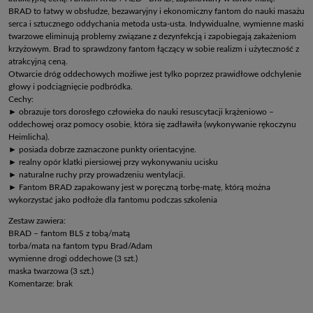
BRAD to łatwy w obsłudze, bezawaryjny i ekonomiczny fantom do nauki masażu
serca i sztucznego oddychania metoda usta-usta. Indywidualne, wymienne maski
twarzowe eliminują problemy związane z dezynfekcją i zapobiegają zakażeniom
krzyżowym. Brad to sprawdzony fantom łączący w sobie realizm i użyteczność z
atrakcyjną ceną.
Otwarcie dróg oddechowych możliwe jest tylko poprzez prawidłowe odchylenie
głowy i podciągnięcie podbródka.
Cechy:
► obrazuje tors dorosłego człowieka do nauki resuscytacji krążeniowo –
oddechowej oraz pomocy osobie, która się zadławiła (wykonywanie rękoczynu
Heimlicha).
► posiada dobrze zaznaczone punkty orientacyjne.
► realny opór klatki piersiowej przy wykonywaniu ucisku
► naturalne ruchy przy prowadzeniu wentylacji.
► Fantom BRAD zapakowany jest w poręczną torbę-matę, którą można
wykorzystać jako podłoże dla fantomu podczas szkolenia
Zestaw zawiera:
BRAD – fantom BLS z tobą/matą
torba/mata na fantom typu Brad/Adam
wymienne drogi oddechowe (3 szt.)
maska twarzowa (3 szt.)
Komentarze: brak