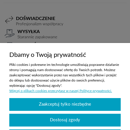
DOŚWIADCZENIE
Profesjonalizm współpracy
WYSYŁKA
Starannie zapakowane
PŁATNOŚCI
Elastyczne warunki
Dbamy o Twoją prywatność
TRANSPORT
Koszty ustalane indywidualnie
Pliki cookies i pokrewne im technologie umożliwiają poprawne działanie
strony i pomagają nam dostosować ofertę do Twoich potrzeb. Możesz
zaakceptować wykorzystanie przez nas wszystkich tych plików i przejść
do sklepu lub dostosować użycie plików do swoich preferencji,
ZAKUPY
wybierając opcję "Dostosuj zgody".
Więcej o plikach cookies przeczytasz w naszej Polityce prywatności.
POMOC
Zaakceptuj tylko niezbędne
MOJE KONTO
Dostosuj zgody
INFORMACJE