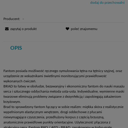
dodaj do przechowalni
Producent:
-
zapytaj o produkt
poleć znajomemu
OPIS
Fantom posiada możliwość ręcznego symulowania tętna na tętnicy szyjnej, oraz
urządzenie ze wskaźnikami świetlnymi monitorującymi prawidłowość
wykonanych ćwiczeń.
BRAD to łatwy w obsłudze, bezawaryjny i ekonomiczny fantom do nauki masażu
serca i sztucznego oddychania metoda usta-usta. Indywidualne, wymienne maski
twarzowe eliminują problemy związane z dezynfekcją i zapobiegają zakażeniom
krzyżowym.
Brad to sprawdzony fantom łączący w sobie realizm: miękka skóra z realistycznie
wypełnionym elastycznym wnętrzem, drogi oddechowe z płucami
niewymagające czyszczenia, przedłużony korpus z częścią brzuszną,
anatomicznie prawidłowe punkty orientacyjne. Użyteczność płączona z
atrakcyjną ceną. Fantom RKO / AED - BRAD, zapakowany w torbo-matę.