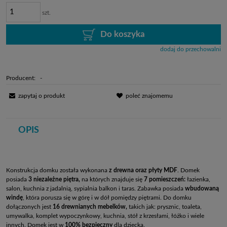
szt.
Do koszyka
dodaj do przechowalni
Producent:
-
zapytaj o produkt
poleć znajomemu
OPIS
Konstrukcja domku została wykonana
z drewna oraz płyty MDF
. Domek
posiada
3 niezależne piętra,
na których znajduje się
7 pomieszczeń:
łazienka,
salon, kuchnia z jadalnią, sypialnia balkon i taras. Zabawka posiada
wbudowaną
windę
, która porusza się w górę i w dół pomiędzy piętrami. Do domku
dołączonych jest
16 drewnianych mebelków,
takich jak: prysznic, toaleta,
umywalka, komplet wypoczynkowy, kuchnia, stół z krzesłami, łóżko i wiele
innych. Domek jest w
100% bezpieczny
dla dziecka.