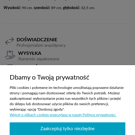
Wysokość:
90 cm,
szerokość:
89 cm,
głębokość:
32,5 cm.
DOŚWIADCZENIE
Profesjonalizm współpracy
WYSYŁKA
Starannie zapakowane
PŁATNOŚCI
Elastyczne warunki
Dbamy o Twoją prywatność
TRANSPORT
Koszty ustalane indywidualnie
Pliki cookies i pokrewne im technologie umożliwiają poprawne działanie
strony i pomagają nam dostosować ofertę do Twoich potrzeb. Możesz
zaakceptować wykorzystanie przez nas wszystkich tych plików i przejść
do sklepu lub dostosować użycie plików do swoich preferencji,
ZAKUPY
wybierając opcję "Dostosuj zgody".
Więcej o plikach cookies przeczytasz w naszej Polityce prywatności.
POMOC
Zaakceptuj tylko niezbędne