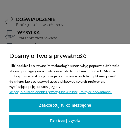
DOŚWIADCZENIE
Profesjonalizm współpracy
WYSYŁKA
Starannie zapakowane
PŁATNOŚCI
Elastyczne warunki
Dbamy o Twoją prywatność
TRANSPORT
Koszty ustalane indywidualnie
Pliki cookies i pokrewne im technologie umożliwiają poprawne działanie
strony i pomagają nam dostosować ofertę do Twoich potrzeb. Możesz
zaakceptować wykorzystanie przez nas wszystkich tych plików i przejść
do sklepu lub dostosować użycie plików do swoich preferencji,
ZAKUPY
wybierając opcję "Dostosuj zgody".
Więcej o plikach cookies przeczytasz w naszej Polityce prywatności.
POMOC
Zaakceptuj tylko niezbędne
MOJE KONTO
Dostosuj zgody
INFORMACJE