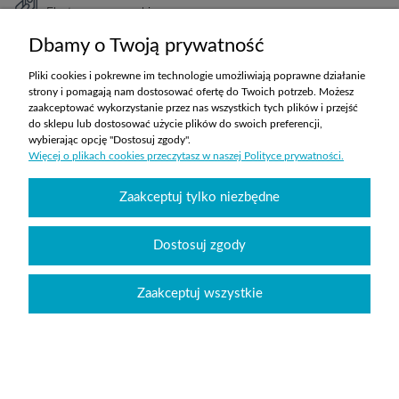
Elastyczne warunki
TRANSPORT
Dbamy o Twoją prywatność
Koszty ustalane indywidualnie
Pliki cookies i pokrewne im technologie umożliwiają poprawne działanie
strony i pomagają nam dostosować ofertę do Twoich potrzeb. Możesz
zaakceptować wykorzystanie przez nas wszystkich tych plików i przejść
ZAKUPY
do sklepu lub dostosować użycie plików do swoich preferencji,
wybierając opcję "Dostosuj zgody".
Więcej o plikach cookies przeczytasz w naszej Polityce prywatności.
POMOC
Zaakceptuj tylko niezbędne
MOJE KONTO
INFORMACJE
Dostosuj zgody
Zaakceptuj wszystkie
Wyposażenie szkół sklepabcwyposazenia.pl
|
handlowy@abcwyposazenia.pl
|
Tel:
91 307 91 00
| Johna Baildona 24C lok. 25 | NIP: 6342856894 | REGON:
363733550
Sklep internetowy Shoper.pl