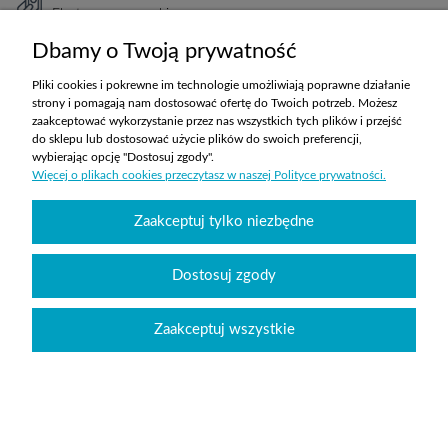
Elastyczne warunki
TRANSPORT
Dbamy o Twoją prywatność
Koszty ustalane indywidualnie
Pliki cookies i pokrewne im technologie umożliwiają poprawne działanie
strony i pomagają nam dostosować ofertę do Twoich potrzeb. Możesz
zaakceptować wykorzystanie przez nas wszystkich tych plików i przejść
ZAKUPY
do sklepu lub dostosować użycie plików do swoich preferencji,
wybierając opcję "Dostosuj zgody".
Więcej o plikach cookies przeczytasz w naszej Polityce prywatności.
POMOC
Zaakceptuj tylko niezbędne
MOJE KONTO
INFORMACJE
Dostosuj zgody
Zaakceptuj wszystkie
Wyposażenie szkół sklepabcwyposazenia.pl
|
handlowy@abcwyposazenia.pl
|
Tel:
91 307 91 00
| Johna Baildona 24C lok. 25 | NIP: 6342856894 | REGON:
363733550
Sklep internetowy Shoper.pl