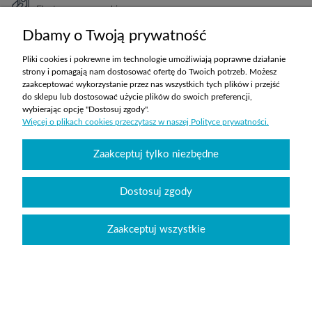
Elastyczne warunki
TRANSPORT
Dbamy o Twoją prywatność
Koszty ustalane indywidualnie
Pliki cookies i pokrewne im technologie umożliwiają poprawne działanie
strony i pomagają nam dostosować ofertę do Twoich potrzeb. Możesz
zaakceptować wykorzystanie przez nas wszystkich tych plików i przejść
ZAKUPY
do sklepu lub dostosować użycie plików do swoich preferencji,
wybierając opcję "Dostosuj zgody".
Więcej o plikach cookies przeczytasz w naszej Polityce prywatności.
POMOC
Zaakceptuj tylko niezbędne
MOJE KONTO
INFORMACJE
Dostosuj zgody
Zaakceptuj wszystkie
Wyposażenie szkół sklepabcwyposazenia.pl
|
handlowy@abcwyposazenia.pl
|
Tel:
91 307 91 00
| Johna Baildona 24C lok. 25 | NIP: 6342856894 | REGON:
363733550
Sklep internetowy Shoper.pl