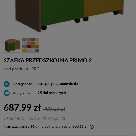
SZAFKA PRZEDSZKOLNA PRIMO 2
Kod produktu:
PR2
dostępny na zamówienie
Dostępność:
28 dni roboczych
Wysyłka w:
687,99 zł
709,27 zł
Cena netto:
559,34 zł
576,64 zł
Najniższa cena z 30 dni przed tą promocją:
630,65 zł
Jeżeli produkt jest spr