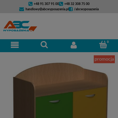
+48 91 307 91 00
+48 32 308 75 00
handlowy@abcwyposazenia.pl
/abcwyposazenia
promocja