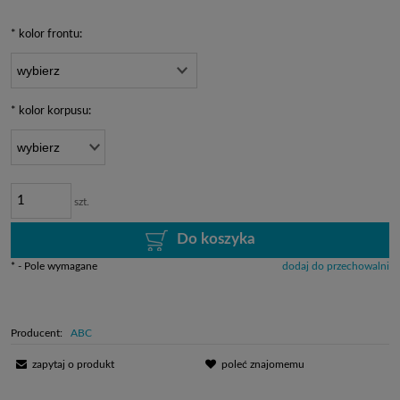
dni, wyświetlana jest n
momentu, kiedy produkt
*
kolor frontu:
sprzedaży.
*
kolor korpusu:
szt.
Do koszyka
*
- Pole wymagane
dodaj do przechowalni
Producent:
ABC
zapytaj o produkt
poleć znajomemu