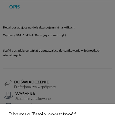
OPIS
Regał posiadający na dole dwa pojemniki na kółkach.
Wymiary 814x1041x450mm (wys. x szer. x gł.).
Szafki posiadają certyfikat dopuszczający do użytkowania w jednostkach
oświatowych.
DOŚWIADCZENIE
Profesjonalizm współpracy
WYSYŁKA
Starannie zapakowane
PŁATNOŚCI
Elastyczne warunki
Dbamy o Twoją prywatność