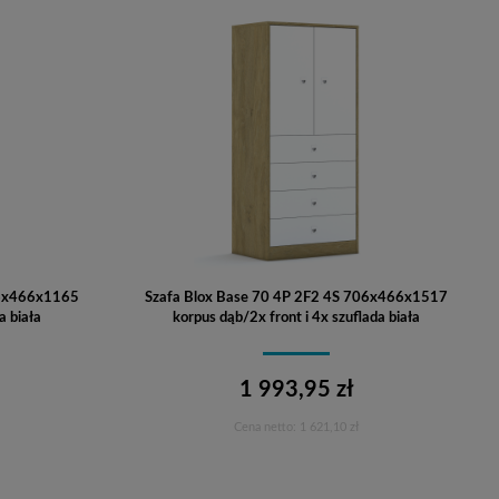
06x466x1165
Szafa Blox Base 70 4P 2F2 4S 706x466x1517
a biała
korpus dąb/2x front i 4x szuflada biała
1 993,95 zł
Cena netto:
1 621,10 zł
Do koszyka