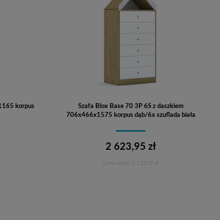
1165 korpus
Szafa Blox Base 70 3P 6S z daszkiem
706x466x1575 korpus dąb/6x szuflada biała
2 623,95 zł
Cena netto:
2 133,29 zł
Do koszyka