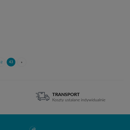
42
43
»
TRANSPORT
Koszty ustalane indywidualnie