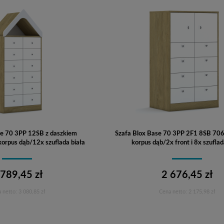
se 70 3PP 12SB z daszkiem
Szafa Blox Base 70 3PP 2F1 8SB 7
rpus dąb/12x szuflada biała
korpus dąb/2x front i 8x szuflad
 789,45 zł
2 676,45 zł
 netto:
3 080,85 zł
Cena netto:
2 175,98 zł
Do koszyka
Do koszyka