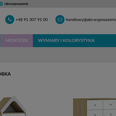
/abcwyposazenia
Telefon
E-
+48 91 307 91 00
handlowy@abcwyposazenia
mail
MONTESSI
WYMIARY I KOLORYSTYKA
OBKA