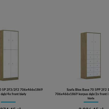
Do koszyka
Do koszyka
 70 5P 2F3/2F2 706x466x1869
Szafa Blox Base 70 5PP 2F2
 dąb/4x front biały
706x466x1869 korpus dąb/2x front i 
biała