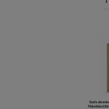
1
Cena
Szafa ubrani
706x466x1869 