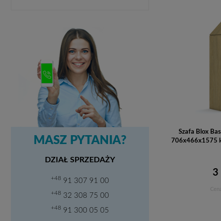
Szafa Blox Ba
MASZ PYTANIA?
706x466x1575 ko
DZIAŁ SPRZEDAŻY
3
+48
91 307 91 00
Cena
+48
32 308 75 00
+48
91 300 05 05