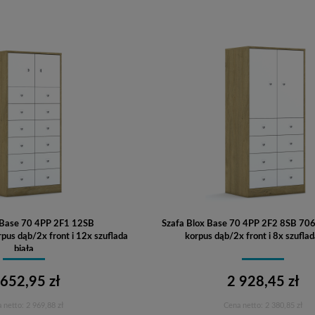
 Base 70 4PP 2F1 12SB
Szafa Blox Base 70 4PP 2F2 8SB 7
s dąb/2x front i 12x szuflada
korpus dąb/2x front i 8x szuflad
biała
 652,95 zł
2 928,45 zł
 netto:
2 969,88 zł
Cena netto:
2 380,85 zł