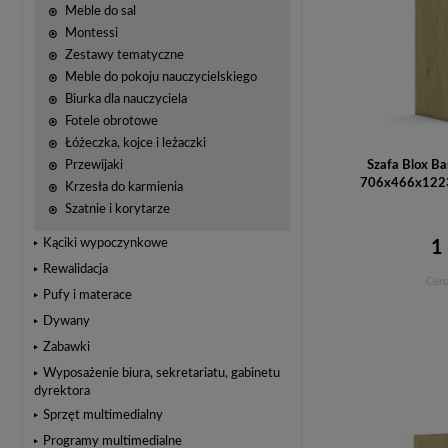
Meble do sal
Montessi
Zestawy tematyczne
Meble do pokoju nauczycielskiego
Biurka dla nauczyciela
Fotele obrotowe
Łóżeczka, kojce i leżaczki
Szafa Blox Ba
Przewijaki
706x466x1223 
Krzesła do karmienia
Szatnie i korytarze
Kąciki wypoczynkowe
1
Rewalidacja
Cena
Pufy i materace
Dywany
Zabawki
Wyposażenie biura, sekretariatu, gabinetu
dyrektora
Sprzęt multimedialny
Programy multimedialne