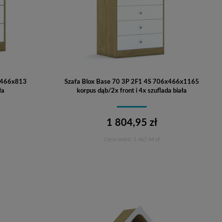
x466x813
Szafa Blox Base 70 3P 2F1 4S 706x466x1165
ła
korpus dąb/2x front i 4x szuflada biała
1 804,95 zł
Cena netto:
1 467,44 zł
Do koszyka