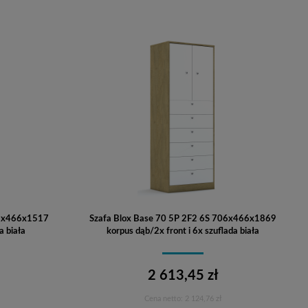
06x466x1517
Szafa Blox Base 70 5P 2F2 6S 706x466x1869
a biała
korpus dąb/2x front i 6x szuflada biała
2 613,45 zł
Cena netto:
2 124,76 zł