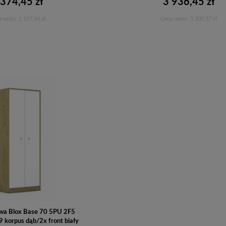
 374,45 zł
3 936,45 zł
 netto:
1 117,44 zł
Cena netto:
3 200,37 zł
Do koszyka
Do koszyka
owa Blox Base 70 5PU 2F5
korpus dąb/2x front biały