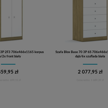
0 3P 2F3 706x466x1165 korpus
Szafa Blox Base 70 3P 6S 706x466x
/2x front biały
dąb/6x szuflada biała
859,95 zł
2 077,95 zł
a netto:
699,15 zł
Cena netto:
1 689,39 zł
Do koszyka
Do koszyka