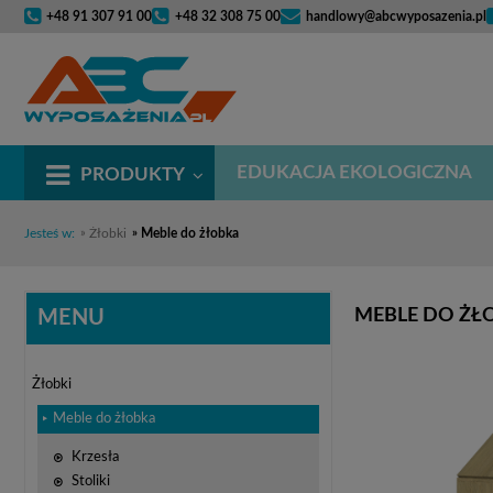
+48 91 307 91 00
+48 32 308 75 00
handlowy@abcwyposazenia.pl
EDUKACJA EKOLOGICZNA
PRODUKTY
Jesteś w:
»
Żłobki
»
Meble do żłobka
MEBLE DO ŻŁ
MENU
Żłobki
Meble do żłobka
Krzesła
Stoliki