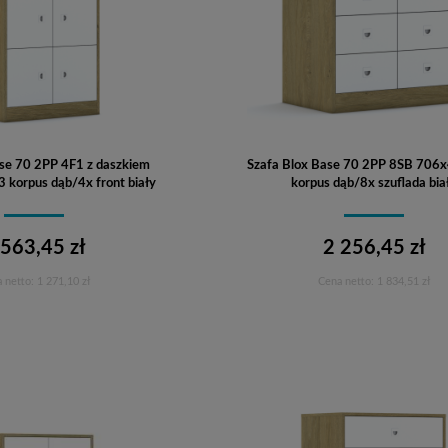
se 70 2PP 4F1 z daszkiem
Szafa Blox Base 70 2PP 8SB 706
korpus dąb/4x front biały
korpus dąb/8x szuflada bia
 563,45 zł
2 256,45 zł
 netto:
1 271,10 zł
Cena netto:
1 834,51 zł
Do koszyka
Do koszyka