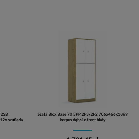
Do koszyka
 12SB
Szafa Blox Base 70 5PP 2F3/2F2 706x466x1869
12x szuflada
korpus dąb/4x front biały