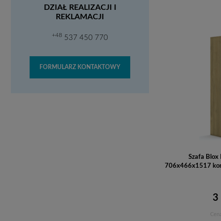
DZIAŁ REALIZACJI I
REKLAMACJI
+48
537 450 770
FORMULARZ KONTAKTOWY
Szafa Blox
706x466x1517 korpu
3
Cena