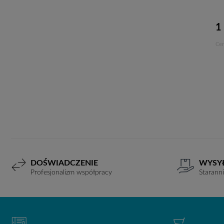
1
Cen
DOŚWIADCZENIE
WYSY
Profesjonalizm współpracy
Starann