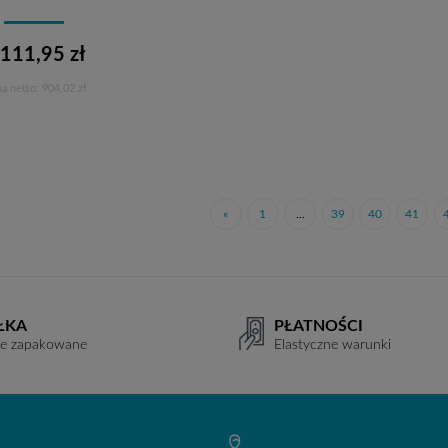
 111,95 zł
a netto:
904,02 zł
Do koszyka
«
1
...
39
40
41
ŁKA
PŁATNOŚCI
ie zapakowane
Elastyczne warunki